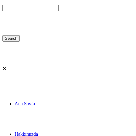
✕
Ana Sayfa
Hakkımızda