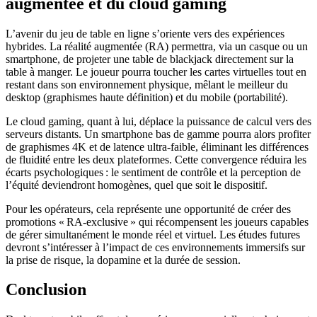
augmentée et du cloud gaming
L’avenir du jeu de table en ligne s’oriente vers des expériences
hybrides. La réalité augmentée (RA) permettra, via un casque ou un
smartphone, de projeter une table de blackjack directement sur la
table à manger. Le joueur pourra toucher les cartes virtuelles tout en
restant dans son environnement physique, mêlant le meilleur du
desktop (graphismes haute définition) et du mobile (portabilité).
Le cloud gaming, quant à lui, déplace la puissance de calcul vers des
serveurs distants. Un smartphone bas de gamme pourra alors profiter
de graphismes 4K et de latence ultra‑faible, éliminant les différences
de fluidité entre les deux plateformes. Cette convergence réduira les
écarts psychologiques : le sentiment de contrôle et la perception de
l’équité deviendront homogènes, quel que soit le dispositif.
Pour les opérateurs, cela représente une opportunité de créer des
promotions « RA‑exclusive » qui récompensent les joueurs capables
de gérer simultanément le monde réel et virtuel. Les études futures
devront s’intéresser à l’impact de ces environnements immersifs sur
la prise de risque, la dopamine et la durée de session.
Conclusion