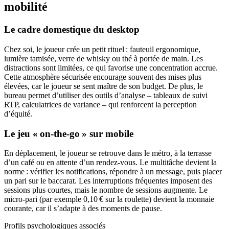
mobilité
Le cadre domestique du desktop
Chez soi, le joueur crée un petit rituel : fauteuil ergonomique,
lumière tamisée, verre de whisky ou thé à portée de main. Les
distractions sont limitées, ce qui favorise une concentration accrue.
Cette atmosphère sécurisée encourage souvent des mises plus
élevées, car le joueur se sent maître de son budget. De plus, le
bureau permet d’utiliser des outils d’analyse – tableaux de suivi
RTP, calculatrices de variance – qui renforcent la perception
d’équité.
Le jeu « on‑the‑go » sur mobile
En déplacement, le joueur se retrouve dans le métro, à la terrasse
d’un café ou en attente d’un rendez‑vous. Le multitâche devient la
norme : vérifier les notifications, répondre à un message, puis placer
un pari sur le baccarat. Les interruptions fréquentes imposent des
sessions plus courtes, mais le nombre de sessions augmente. Le
micro‑pari (par exemple 0,10 € sur la roulette) devient la monnaie
courante, car il s’adapte à des moments de pause.
Profils psychologiques associés