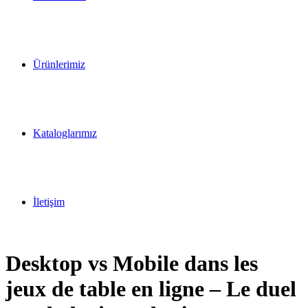
Ürünlerimiz
Kataloglarımız
İletişim
Desktop vs Mobile dans les
jeux de table en ligne – Le duel