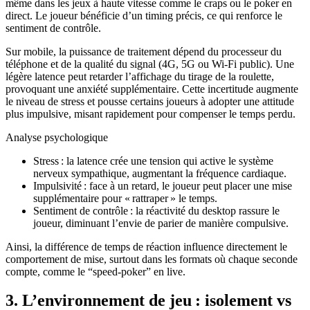
même dans les jeux à haute vitesse comme le craps ou le poker en
direct. Le joueur bénéficie d’un timing précis, ce qui renforce le
sentiment de contrôle.
Sur mobile, la puissance de traitement dépend du processeur du
téléphone et de la qualité du signal (4G, 5G ou Wi‑Fi public). Une
légère latence peut retarder l’affichage du tirage de la roulette,
provoquant une anxiété supplémentaire. Cette incertitude augmente
le niveau de stress et pousse certains joueurs à adopter une attitude
plus impulsive, misant rapidement pour compenser le temps perdu.
Analyse psychologique
Stress : la latence crée une tension qui active le système
nerveux sympathique, augmentant la fréquence cardiaque.
Impulsivité : face à un retard, le joueur peut placer une mise
supplémentaire pour « rattraper » le temps.
Sentiment de contrôle : la réactivité du desktop rassure le
joueur, diminuant l’envie de parier de manière compulsive.
Ainsi, la différence de temps de réaction influence directement le
comportement de mise, surtout dans les formats où chaque seconde
compte, comme le “speed‑poker” en live.
3. L’environnement de jeu : isolement vs