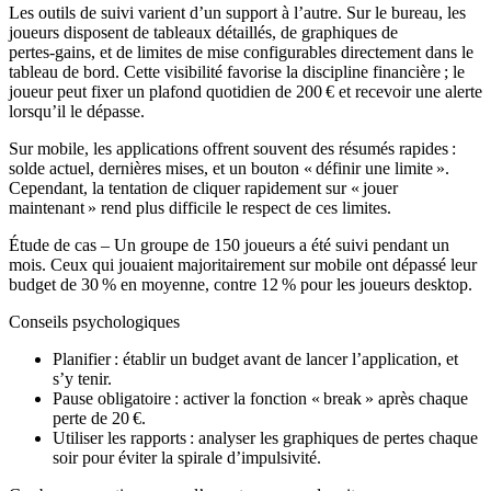
Les outils de suivi varient d’un support à l’autre. Sur le bureau, les
joueurs disposent de tableaux détaillés, de graphiques de
pertes‑gains, et de limites de mise configurables directement dans le
tableau de bord. Cette visibilité favorise la discipline financière ; le
joueur peut fixer un plafond quotidien de 200 € et recevoir une alerte
lorsqu’il le dépasse.
Sur mobile, les applications offrent souvent des résumés rapides :
solde actuel, dernières mises, et un bouton « définir une limite ».
Cependant, la tentation de cliquer rapidement sur « jouer
maintenant » rend plus difficile le respect de ces limites.
Étude de cas – Un groupe de 150 joueurs a été suivi pendant un
mois. Ceux qui jouaient majoritairement sur mobile ont dépassé leur
budget de 30 % en moyenne, contre 12 % pour les joueurs desktop.
Conseils psychologiques
Planifier : établir un budget avant de lancer l’application, et
s’y tenir.
Pause obligatoire : activer la fonction « break » après chaque
perte de 20 €.
Utiliser les rapports : analyser les graphiques de pertes chaque
soir pour éviter la spirale d’impulsivité.