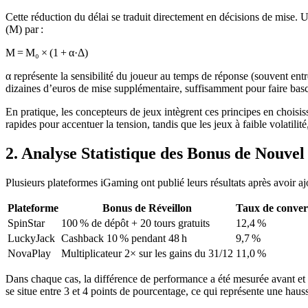
Cette réduction du délai se traduit directement en décisions de mise. 
(M) par :
M = M₀ × (1 + α·Δ)
α représente la sensibilité du joueur au temps de réponse (souvent ent
dizaines d’euros de mise supplémentaire, suffisamment pour faire bascu
En pratique, les concepteurs de jeux intègrent ces principes en chois
rapides pour accentuer la tension, tandis que les jeux à faible volatilité
2. Analyse Statistique des Bonus de Nouvel
Plusieurs plateformes iGaming ont publié leurs résultats après avoir 
Plateforme
Bonus de Réveillon
Taux de conver
SpinStar
100 % de dépôt + 20 tours gratuits
12,4 %
LuckyJack
Cashback 10 % pendant 48 h
9,7 %
NovaPlay
Multiplicateur 2× sur les gains du 31/12
11,0 %
Dans chaque cas, la différence de performance a été mesurée avant et
se situe entre 3 et 4 points de pourcentage, ce qui représente une ha