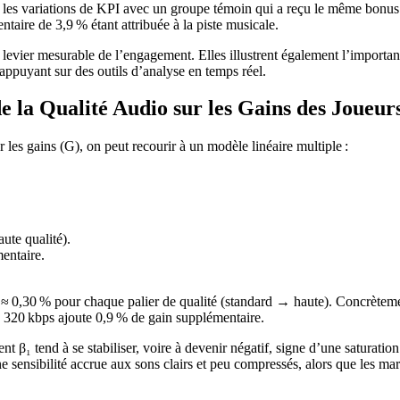
aré les variations de KPI avec un groupe témoin qui a reçu le même bon
aire de 3,9 % étant attribuée à la piste musicale.
levier mesurable de l’engagement. Elles illustrent également l’importan
appuyant sur des outils d’analyse en temps réel.
e la Qualité Audio sur les Gains des Joueur
 les gains (G), on peut recourir à un modèle linéaire multiple :
aute qualité).
entaire.
₂ ≈ 0,30 % pour chaque palier de qualité (standard → haute). Concrète
à 320 kbps ajoute 0,9 % de gain supplémentaire.
ient β₁ tend à se stabiliser, voire à devenir négatif, signe d’une saturati
e sensibilité accrue aux sons clairs et peu compressés, alors que les m