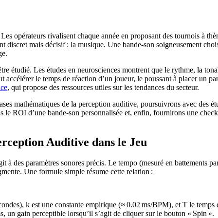
s opérateurs rivalisent chaque année en proposant des tournois à thème,
 discret mais décisif : la musique. Une bande‑son soigneusement choisie
ge.
tre étudié. Les études en neurosciences montrent que le rythme, la tonal
t accélérer le temps de réaction d’un joueur, le poussant à placer un p
nce
, qui propose des ressources utiles sur les tendances du secteur.
ases mathématiques de la perception auditive, poursuivrons avec des étud
ns le ROI d’une bande‑son personnalisée et, enfin, fournirons une check
rception Auditive dans le Jeu
it à des paramètres sonores précis. Le tempo (mesuré en battements par 
mente. Une formule simple résume cette relation :
econdes), k est une constante empirique (≈ 0.02 ms/BPM), et T le temps 
 un gain perceptible lorsqu’il s’agit de cliquer sur le bouton « Spin ».