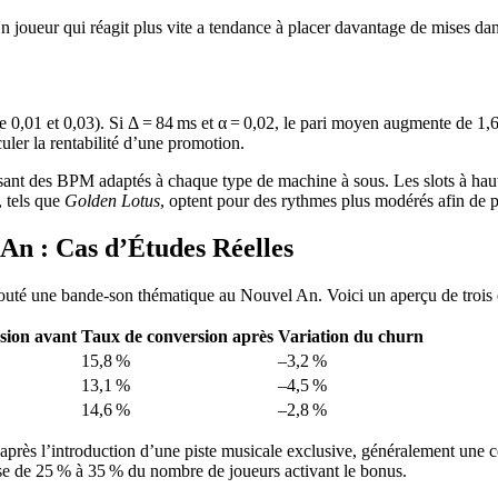
Un joueur qui réagit plus vite a tendance à placer davantage de mises d
re 0,01 et 0,03). Si Δ = 84 ms et α = 0,02, le pari moyen augmente de 1,
ler la rentabilité d’une promotion.
issant des BPM adaptés à chaque type de machine à sous. Les slots à hau
, tels que
Golden Lotus
, optent pour des rythmes plus modérés afin de p
 An : Cas d’Études Réelles
ajouté une bande‑son thématique au Nouvel An. Voici un aperçu de trois 
sion avant
Taux de conversion après
Variation du churn
15,8 %
–3,2 %
13,1 %
–4,5 %
14,6 %
–2,8 %
 après l’introduction d’une piste musicale exclusive, généralement une 
usse de 25 % à 35 % du nombre de joueurs activant le bonus.