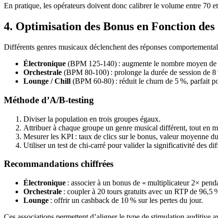
En pratique, les opérateurs doivent donc calibrer le volume entre 70 e
4. Optimisation des Bonus en Fonction de
Différents genres musicaux déclenchent des réponses comportementales 
Électronique
(BPM 125‑140) : augmente le nombre moyen de spins
Orchestrale
(BPM 80‑100) : prolonge la durée de session de 8 %
Lounge / Chill
(BPM 60‑80) : réduit le churn de 5 %, parfait po
Méthode d’A/B‑testing
Diviser la population en trois groupes égaux.
Attribuer à chaque groupe un genre musical différent, tout en 
Mesurer les KPI : taux de clics sur le bonus, valeur moyenne
Utiliser un test de chi‑carré pour valider la significativité des di
Recommandations chiffrées
Électronique
: associer à un bonus de « multiplicateur 2× penda
Orchestrale
: coupler à 20 tours gratuits avec un RTP de 96,5 
Lounge
: offrir un cashback de 10 % sur les pertes du jour.
Ces associations permettent d’aligner le type de stimulation auditive a