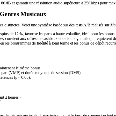
t 80 dB et garantir une résolution audio supérieure à 256 kbps pour maxi
s Genres Musicaux
distinctes. Voici une synthèse basée sur des tests A/B réalisés sur
Me
 de 12 %, favorise les paris à haute volatilité, idéal pour les bonus «
, convient aux offres de cashback et de tours gratuits qui requièrent d
ur les programmes de fidélité à long terme et les bonus de dépôt récurre
maintenant le même bonus.
 du pari (VMP) et durée moyenne de session (DMS).
fférences (p < 0,05).
nt 2 heures ».
%.
vec le mécanisme incitatif, maximisant ainsi le taux de conversion tout e