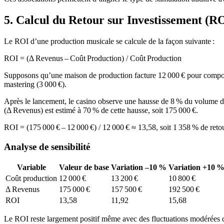
5. Calcul du Retour sur Investissement (R
Le ROI d’une production musicale se calcule de la façon suivante :
ROI = (Δ Revenus – Coût Production) / Coût Production
Supposons qu’une maison de production facture 12 000 € pour composer, 
mastering (3 000 €).
Après le lancement, le casino observe une hausse de 8 % du volume de
(Δ Revenus) est estimé à 70 % de cette hausse, soit 175 000 €.
ROI = (175 000 € – 12 000 €) / 12 000 € ≈ 13,58, soit 1 358 % de retou
Analyse de sensibilité
Variable
Valeur de base
Variation –10 %
Variation +10 
Coût production
12 000 €
13 200 €
10 800 €
Δ Revenus
175 000 €
157 500 €
192 500 €
ROI
13,58
11,92
15,68
Le ROI reste largement positif même avec des fluctuations modérées d