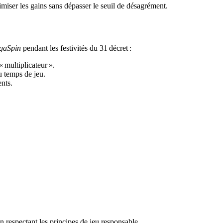
miser les gains sans dépasser le seuil de désagrément.
gaSpin
pendant les festivités du 31 décret :
 multiplicateur ».
u temps de jeu.
nts.
n respectant les principes de jeu responsable.