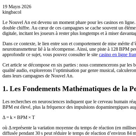
19 Mayıs 2026
kingbacol
Le Nouvel An est devenu un moment phare pour les casinos en ligne. Le
double chiffre. Au cœur de ces campagnes se cache souvent un élément
digitale, incitant les joueurs à rester plus longtemps et à miser davanta
Dans ce contexte, le lien entre son et comportement de mise mérite d’ê
neurotransmetteur lié à la récompense. Ainsi, une piste à 128 BPM peu
approfondir ce sujet, vous pouvez consulter le site
casino en ligne fra
Cet article se décompose en six parties : nous commencerons par les b
qualité audio, explorerons l’optimisation par genre musical, calculero
dans leurs campagnes de Nouvel An.
1. Les Fondements Mathématiques de la Pe
Les recherches en neurosciences indiquent que le cerveau humain réag
BPM est élevé, plus la fréquence des impulsions dopaminergiques aug
Δ = k × BPM × T
où Δ représente la variation moyenne du temps de réaction (en millis
diffusée pendant 30 s peut réduire le temps de réaction d’environ 84 ms,