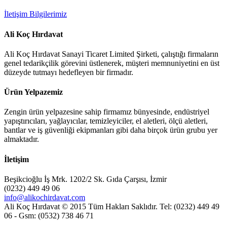
İletişim Bilgilerimiz
Ali Koç Hırdavat
Ali Koç Hırdavat Sanayi Ticaret Limited Şirketi, çalıştığı firmaların
genel tedarikçilik görevini üstlenerek, müşteri memnuniyetini en üst
düzeyde tutmayı hedefleyen bir firmadır.
Ürün Yelpazemiz
Zengin ürün yelpazesine sahip firmamız bünyesinde, endüstriyel
yapıştırıcıları, yağlayıcılar, temizleyiciler, el aletleri, ölçü aletleri,
bantlar ve iş güvenliği ekipmanları gibi daha birçok ürün grubu yer
almaktadır.
İletişim
Beşikcioğlu İş Mrk. 1202/2 Sk. Gıda Çarşısı, İzmir
(0232) 449 49 06
info@alikochirdavat.com
Ali Koç Hırdavat © 2015 Tüm Hakları Saklıdır. Tel: (0232) 449 49
06 - Gsm: (0532) 738 46 71