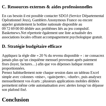
C.​ Ressources externes & aides professionnelles
En cas besoin il est possible contacter SDOJ (Service Départemental
Opérationnel Jeux), Gamblers Anonymous France ou encore
appeler gratuitement la hotline nationale disponible au
09 72 69 00 00 dédiée aux problèmes liés au jeu compulsif.
Basketnews.Net répertorie également une liste actualisée des
associations locales offrant accompagnement psychologique gratuit.
D.​ Stratégie budgétaire efficace
Appliquez la règle dite « 20 % du revenu disponible » : ne consacrez
jamais plus qu’un cinquième mensuel provenant après paiement
fixes (loyer, factures…) afin que vos dépenses ludique restent
proportionnées.
Prenez habituellement note chaque session dans un tableau Excel
simple avec colonnes «mise», «gain/perte», «durée», puis analysez
mensuellement vos écarts ; plusieurs applications mobiles dédiées
permettent même cette automatisation avec alertes lorsqu’on dépasse
son plafond fixé.
Conclusion