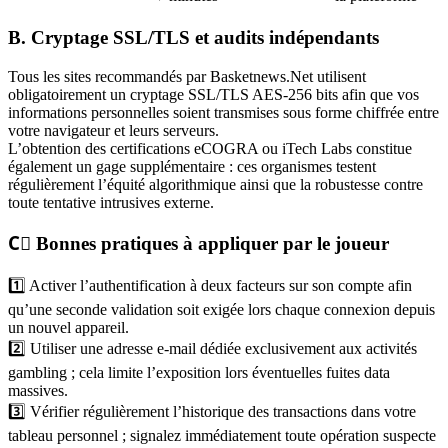
B. Cryptage SSL/TLS et audits indépendants
Tous les sites recommandés par Basketnews.Net utilisent
obligatoirement un cryptage SSL/TLS AES‑256 bits afin que vos
informations personnelles soient transmises sous forme chiffrée entre
votre navigateur et leurs serveurs.
L’obtention des certifications eCOGRA ou iTech Labs constitue
également un gage supplémentaire : ces organismes testent
régulièrement l’équité algorithmique ainsi que la robustesse contre
toute tentative intrusives externe.
C️⃣ Bonnes pratiques à appliquer par le joueur
1️⃣ Activer l’authentification à deux facteurs sur son compte afin
qu’une seconde validation soit exigée lors chaque connexion depuis
un nouvel appareil.
2️⃣ Utiliser une adresse e‑mail dédiée exclusivement aux activités
gambling ; cela limite l’exposition lors éventuelles fuites data
massives.
3️⃣ Vérifier régulièrement l’historique des transactions dans votre
tableau personnel ; signalez immédiatement toute opération suspecte