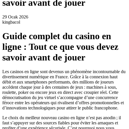
savoir avant de jouer
29 Ocak 2026
kingbacol
Guide complet du casino en
ligne : Tout ce que vous devez
savoir avant de jouer
Les casinos en ligne sont devenus un phénomène incontournable du
divertissement numérique en France. Grâce à la connexion haut
débit et aux smartphones performants, des millions de joueurs
accèdent chaque jour à des centaines de jeux : machines à sous,
roulette, poker ou encore jeux en direct avec croupier réel. Cette
démocratisation du jeu virtuel s’accompagne d’une concurrence
féroce entre les opérateurs qui rivalisent d’offres promotionnelles et
d’innovations technologiques pour attirer le public francophone.
Le choix du meilleur nouveau casino en ligne n’est pas anodin ; il
faut s’appuyer sur des sources fiables pour éviter les arnaques et
profiter d’une expérience sécurisée. C’est pourquoi nous vous