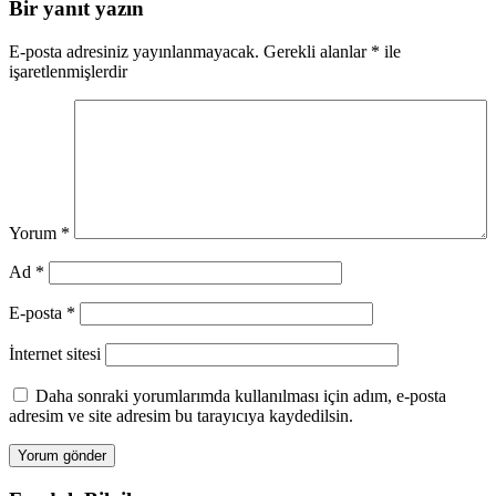
Bir yanıt yazın
E-posta adresiniz yayınlanmayacak.
Gerekli alanlar
*
ile
işaretlenmişlerdir
Yorum
*
Ad
*
E-posta
*
İnternet sitesi
Daha sonraki yorumlarımda kullanılması için adım, e-posta
adresim ve site adresim bu tarayıcıya kaydedilsin.