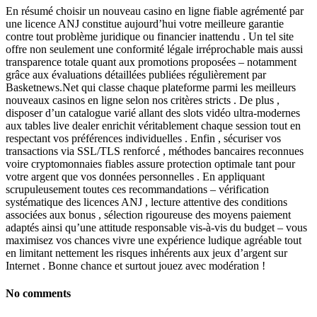
En résumé choisir un nouveau casino en ligne fiable agrémenté par
une licence ANJ constitue aujourd’hui votre meilleure garantie
contre tout problème juridique ou financier inattendu . Un tel site
offre non seulement une conformité légale irréprochable mais aussi
transparence totale quant aux promotions proposées – notamment
grâce aux évaluations détaillées publiées régulièrement par
Basketnews.Net qui classe chaque plateforme parmi les meilleurs
nouveaux casinos en ligne selon nos critères stricts . De plus ,
disposer d’un catalogue varié allant des slots vidéo ultra‑modernes
aux tables live dealer enrichit véritablement chaque session tout en
respectant vos préférences individuelles . Enfin , sécuriser vos
transactions via SSL/TLS renforcé , méthodes bancaires reconnues
voire cryptomonnaies fiables assure protection optimale tant pour
votre argent que vos données personnelles . En appliquant
scrupuleusement toutes ces recommandations – vérification
systématique des licences ANJ , lecture attentive des conditions
associées aux bonus , sélection rigoureuse des moyens paiement
adaptés ainsi qu’une attitude responsable vis-à-vis du budget – vous
maximisez vos chances vivre une expérience ludique agréable tout
en limitant nettement les risques inhérents aux jeux d’argent sur
Internet . Bonne chance et surtout jouez avec modération !
No comments