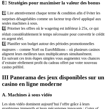
E️⃣ Stratégies pour maximiser la valeur des bonus
1️⃣ Lire attentivement chaque terme & condition afin d’éviter les
surprises désagréables comme un facteur trop élevé appliqué aux
seules machines à sous.
2️⃣ Prioriser les offres où le wagering est inférieur à 25x, ce qui
réduit considérablement le temps nécessaire pour convertir le crédit
en argent réel.
3️⃣ Planifier son budget autour des périodes promotionnelles
majeures – comme Noël ou EuroMillions – où plusieurs casinos
alignent leurs meilleurs taux multiplicateurs simultanément.
En suivant ces trois étapes simples vous augmentez vos chances
d’extraire réellement profit du cadeau offert par votre nouveau
casino préféré.
III Panorama des jeux disponibles sur un
casino en ligne moderne
A. Machines à sous vidéo
Les slots vidéo dominent aujourd’hui l’offre grâce à leurs
graphismes immersifs et leurs mécanismes innovants :
Gates of