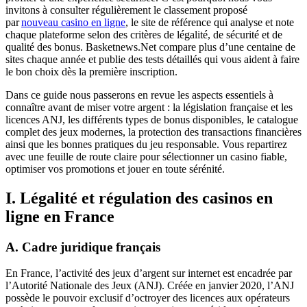
invitons à consulter régulièrement le classement proposé
par
nouveau casino en ligne
, le site de référence qui analyse et note
chaque plateforme selon des critères de légalité, de sécurité et de
qualité des bonus. Basketnews.Net compare plus d’une centaine de
sites chaque année et publie des tests détaillés qui vous aident à faire
le bon choix dès la première inscription.
Dans ce guide nous passerons en revue les aspects essentiels à
connaître avant de miser votre argent : la législation française et les
licences ANJ, les différents types de bonus disponibles, le catalogue
complet des jeux modernes, la protection des transactions financières
ainsi que les bonnes pratiques du jeu responsable. Vous repartirez
avec une feuille de route claire pour sélectionner un casino fiable,
optimiser vos promotions et jouer en toute sérénité.
I. Légalité et régulation des casinos en
ligne en France
A. Cadre juridique français
En France, l’activité des jeux d’argent sur internet est encadrée par
l’Autorité Nationale des Jeux (ANJ). Créée en janvier 2020, l’ANJ
possède le pouvoir exclusif d’octroyer des licences aux opérateurs