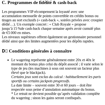
C. Programmes de fidélité & cash‑back
Les programmes VIP récompensent la loyauté avec une
accumulation mensuelle de points convertible en crédits bonus ou
tirages au sort exclusifs (« cash‑back », soirées privées avec croupier
dédié…). Un exemple concret : « Club Royale » propose
jusqu’à 15 %​de cash‑back chaque semaine après avoir cumulé plus
de €5 000 en mises.
Les niveaux supérieurs offrent également un gestionnaire personnel
dédié ainsi que des limites augmentées pour les dépôts rapides.
D️⃣ Conditions générales à connaître
Le wagering représente généralement entre 20x et 40x le
montant du bonus plus celui du dépôt associé ; il varie selon le
type de jeu (les machines à sous ont souvent un facteur plus
élevé que le blackjack).
Certains jeux sont exclus du calcul : habituellement les paris
sportifs ou certains jackpots progressifs.
La date limite – souvent entre 30 et 60 jours – doit être
respectée sous peine d’annulation automatique du bonus.
* Le retrait ne devient possible qu’après validation complète
du wagering ; sinon les gains seront confisqués.