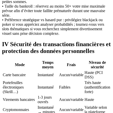
petites sommes.
• Taille du bankroll : réservez au moins 50× votre mise maximale
prévue afin d’éviter toute faillite prématurée durant une mauvaise
série.
• Préférence stratégique vs hasard pur : privilégiez blackjack ou
poker si vous appréciez analyser probabilités ; tournez-vous vers
slots thématiques si vous recherchez simplement divertissement
visuel sans prise décision complexe.
IV Sécurité des transactions financières et
protection des données personnelles
Temps
Niveau de
Mode
Frais
moyen
sécurité
Haute (PCI
Carte bancaire
Instantané
Aucun/variable
DSS)
Portefeuilles
Très haute
électroniques
Instantané
Faibles
(authentification
(Skrill…)
forte)
1‑3 jours
Virements bancaires
Aucun/variable
Haute
ouvrés
Instantané
Variable selon
Cryptomonnaies
Aucun/variable
→ minutes
la plateforme